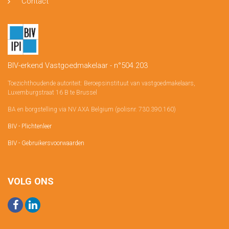
Contact
BIV-erkend Vastgoedmakelaar - n°504.203
Toezichthoudende autoriteit: Beroepsinstituut van vastgoedmakelaars,
Luxemburgstraat 16 B te Brussel
BA en borgstelling via NV AXA Belgium (polisnr. 730.390.160)
BIV - Plichtenleer
BIV - Gebruikersvoorwaarden
VOLG ONS