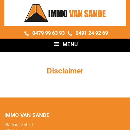
0479 99 63 93
0491 24 92 69
MENU
Disclaimer
IMMO VAN SANDE
Molenstraat 74