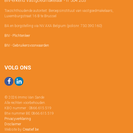
BIV-erkend Vastgoedmakelaar - n°504.203
Toezichthoudende autoriteit: Beroepsinstituut van vastgoedmakelaars,
Luxemburgstraat 16 B te Brussel
BA en borgstelling via NV AXA Belgium (polisnr. 730.390.160)
BIV - Plichtenleer
BIV - Gebruikersvoorwaarden
VOLG ONS
© 2026 Immo Van Sande
Alle rechten voorbehouden.
KBO nummer : 0866.615.519
Btw nummer BE 0866.615.519
Privacyverklaring
Disclaimer
Website by
Creatief.be