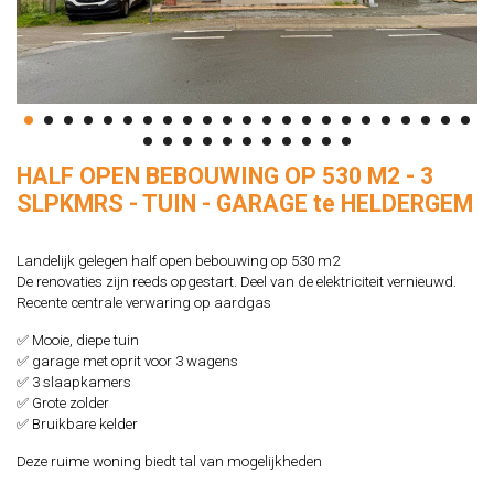
HALF OPEN BEBOUWING OP 530 M2 - 3
SLPKMRS - TUIN - GARAGE te HELDERGEM
Landelijk gelegen half open bebouwing op 530 m2
De renovaties zijn reeds opgestart. Deel van de elektriciteit vernieuwd.
Recente centrale verwaring op aardgas
✅ Mooie, diepe tuin
✅ garage met oprit voor 3 wagens
✅ 3 slaapkamers
✅ Grote zolder
✅ Bruikbare kelder
Deze ruime woning biedt tal van mogelijkheden