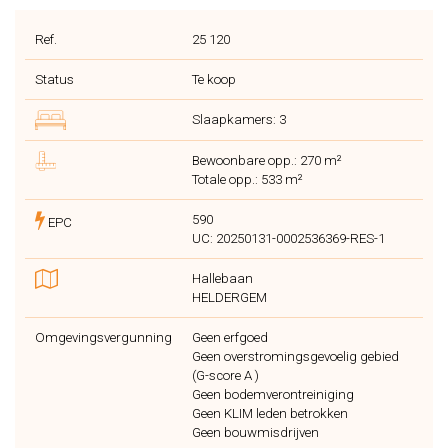
Ref.
25 120
Status
Te koop
Slaapkamers: 3
Bewoonbare opp.: 270 m²
Totale opp.: 533 m²
590
EPC
UC: 20250131-0002536369-RES-1
Hallebaan
HELDERGEM
Omgevingsvergunning
Geen erfgoed
Geen overstromingsgevoelig gebied
(G-score A )
Geen bodemverontreiniging
Geen KLIM leden betrokken
Geen bouwmisdrijven