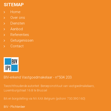
SITEMAP
Home
Over ons
Diensten
Aanbod
Referenties
Getuigenissen
Contact
BIV-erkend Vastgoedmakelaar - n°504.203
Toezichthoudende autoriteit: Beroepsinstituut van vastgoedmakelaars,
Luxemburgstraat 16 B te Brussel
BA en borgstelling via NV AXA Belgium (polisnr. 730.390.160)
BIV - Plichtenleer