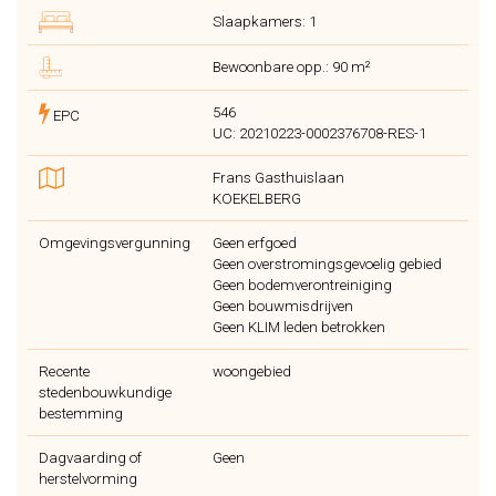
Slaapkamers: 1
Bewoonbare opp.: 90 m²
546
EPC
UC: 20210223-0002376708-RES-1
Frans Gasthuislaan
KOEKELBERG
Omgevingsvergunning
Geen erfgoed
Geen overstromingsgevoelig gebied
Geen bodemverontreiniging
Geen bouwmisdrijven
Geen KLIM leden betrokken
Recente
woongebied
stedenbouwkundige
bestemming
Dagvaarding of
Geen
herstelvorming