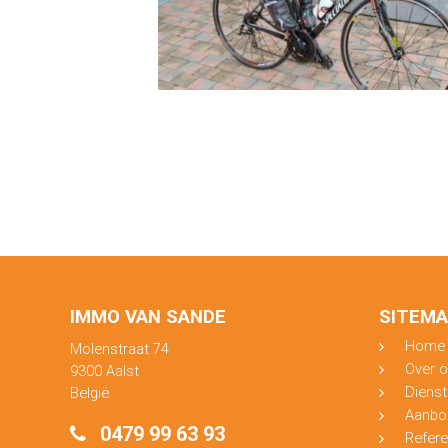
IMMO VAN SANDE
SITEMA
Home
Molenstraat 74
Over 
9300 Aalst
Diens
België
Aanbo
0479 99 63 93
Refere