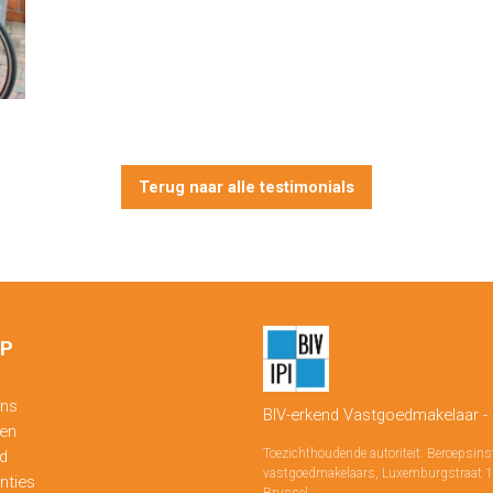
Terug naar alle testimonials
P
ons
BIV-erkend Vastgoedmakelaar -
ten
Toezichthoudende autoriteit: Beroepsins
d
vastgoedmakelaars, Luxemburgstraat 1
nties
Brussel