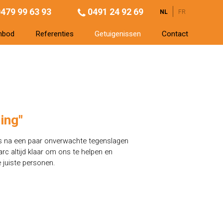
479 99 63 93
0491 24 92 69
NL
FR
nbod
Referenties
Getuigenissen
Contact
ing"
fs na een paar onverwachte tegenslagen
rc altijd klaar om ons te helpen en
 juiste personen.