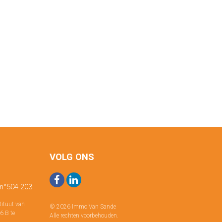
VOLG ONS
 n°504.203
tituut van
© 2026 Immo Van Sande
6 B te
Alle rechten voorbehouden.